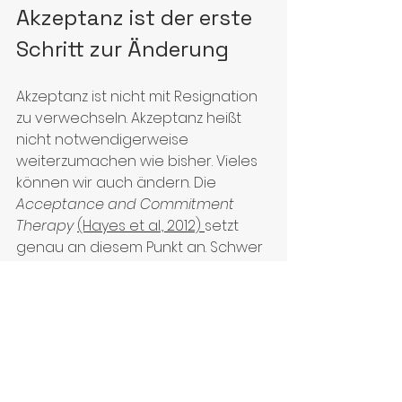
Akzeptanz ist der erste 
Schritt zur Änderung
Akzeptanz ist nicht mit Resignation 
zu verwechseln. Akzeptanz heißt 
nicht notwendigerweise 
weiterzumachen wie bisher. Vieles 
können wir auch ändern. Die 
Acceptance and Commitment 
Therapy
(Hayes et al., 2012)
setzt 
genau an diesem Punkt an. Schwer 
fällt uns jedoch häufig zu 
akzeptieren, was wir ändern 
können und was nicht. Wenn wir 
unseren Leistungsansprüchen 
nicht gerecht werden – wechseln 
wir den Job oder geben wir die 
Ansprüche auf? Wenn wir uns 