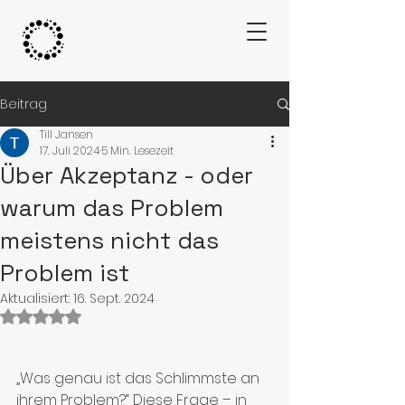
Beitrag
Till Jansen
17. Juli 2024
5 Min. Lesezeit
Über Akzeptanz - oder
warum das Problem
meistens nicht das
Problem ist
Aktualisiert:
16. Sept. 2024
Mit NaN von 5 Sternen bewertet.
„Was genau ist das Schlimmste an 
ihrem Problem?“ Diese Frage – in 