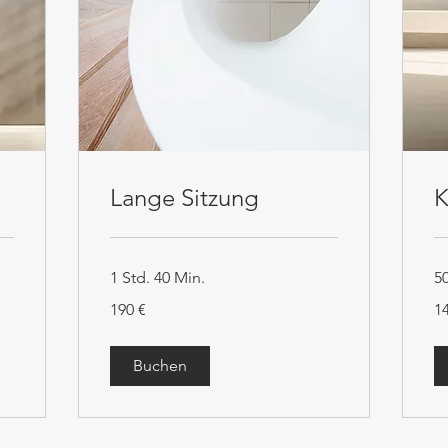
Lange Sitzung
K
1 Std. 40 Min.
5
190
14
190 €
1
€
€
Buchen