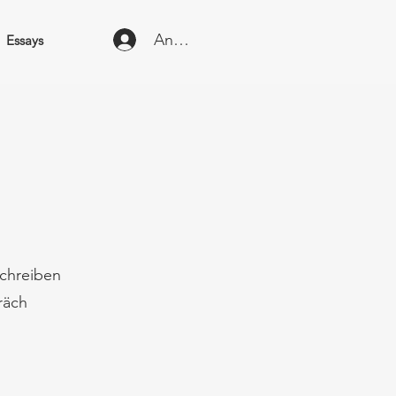
Anmelden
Essays
chreiben
räch