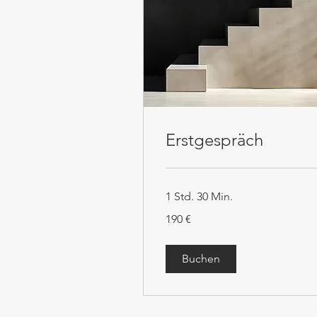
Erstgespräch
1 Std. 30 Min.
190
190 €
€
Buchen