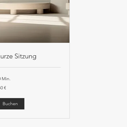
urze Sitzung
0 Min.
0
40 €
Buchen