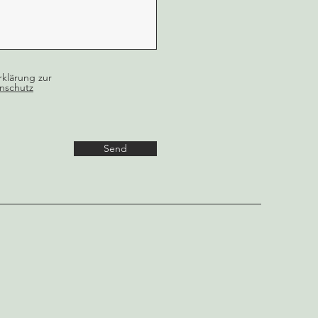
rklärung zur
nschutz
Send