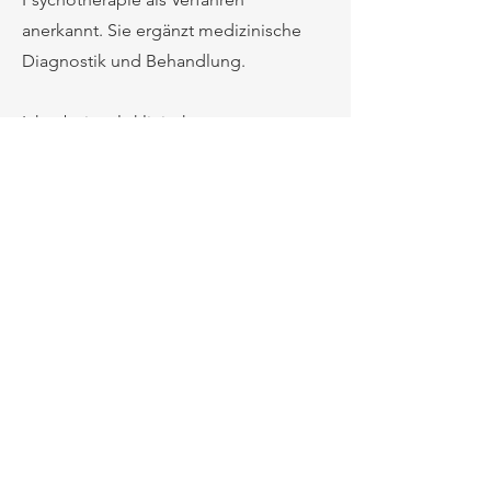
anerkannt. Sie ergänzt medizinische
Diagnostik und Behandlung.
Ich arbeite als klinischer
Hypnotherapeut (M.E.G.) und Leiter der
Milton Erickson Gesellschaft Berlin.
Meine Praxis in Charlottenburg ist als
Heilpraktikerpraxis für Psychotherapie
zugelassen.
Dr. phil. habil. Till Jansen
Niebuhrstraße 75
|
10629 Berlin
|
030
28699793
|
info@till-jansen.de