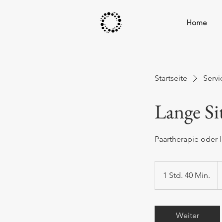
Home
Startseite
Servi
Lange Si
Paartherapie oder 
1
€
1 Std. 40 Min.
1
S
t
d
Weiter