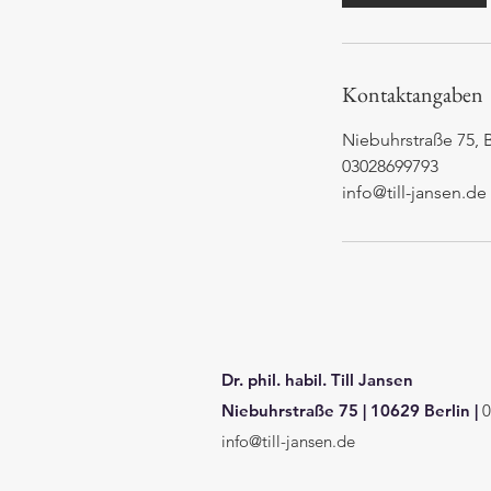
4
0
M
i
Kontaktangaben
n
.
Niebuhrstraße 75, 
03028699793
info@till-jansen.de
Dr. phil. habil. Till Jansen
Niebuhrstraße 75
|
10629 Berlin
|
0
info@till-jansen.de