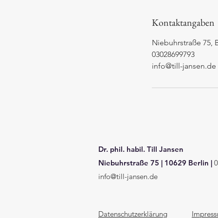
M
i
Kontaktangaben
n
.
Niebuhrstraße 75, 
03028699793
info@till-jansen.de
Dr. phil. habil. Till Jansen
Niebuhrstraße 75
|
10629 Berlin
|
0
info@till-jansen.de
Datenschutzerklärung
Impres